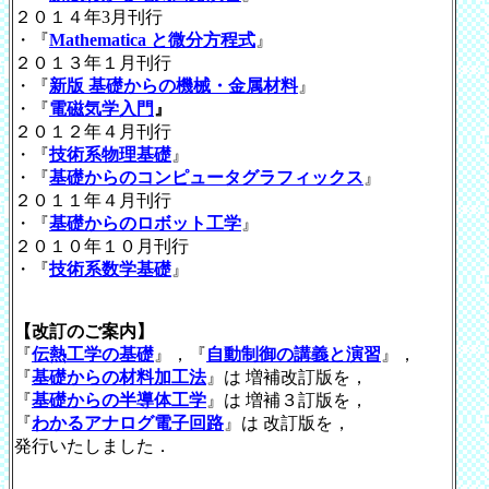
２０１４年3月刊行
・『
Mathematica と微分方程式
』
２０１３年１月刊行
・『
新版 基礎からの機械・金属材料
』
・『
電磁気学入門
』
２０１２年４月刊行
・『
技術系物理基礎
』
・『
基礎からのコンピュータグラフィックス
』
２０１１年４月刊行
・『
基礎からのロボット工学
』
２０１０年１０月刊行
・『
技術系数学基礎
』
【改訂のご案内】
『
伝熱工学の基礎
』，
『
自動制御の講義と演習
』，
『
基礎からの材料加工法
』
は 増補改訂版を，
『
基礎からの半導体工学
』
は 増補３訂版を，
『
わかるアナログ電子回路
』は 改訂版を，
発行いたしました．