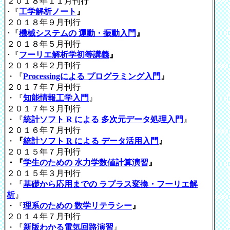
２０１８年１１月刊行
･
『
工学解析ノート
』
２０１８年９月刊行
･
『
機械システムの 運動・振動入門
』
２０１８年５月刊行
･
『
フーリエ解析学初等講義
』
２０１８年２月刊行
・
『
Processingによる プログラミング入門
』
２０１７年７月刊行
・
『
知能情報工学入門
』
２０１７年３月刊行
・
『
統計ソフト R による 多次元データ処理入門
』
２０１６年７月刊行
・
『
統計ソフト R による データ活用入門
』
２０１５年７月刊行
・『
学生のための 水力学数値計算演習
』
２０１５年３月刊行
・『
基礎から応用までの ラプラス変換・フーリエ解
析
』
・『
理系のための 数学リテラシー
』
２０１４年７月刊行
・『
新版わかる電気回路演習
』