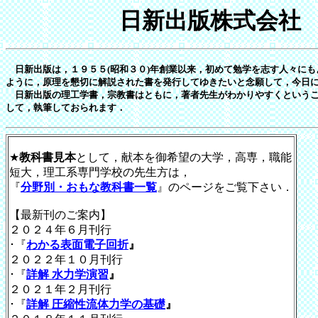
日新出版株式会社
日新出版は，１９５５(昭和３０)年創業以来，初めて勉学を志す人々にも
ように，原理を懇切に解説された書を発行してゆきたいと念願して，今日
日新出版の理工学書，宗教書はともに，著者先生がわかりやすくという
して，執筆しておられます．
★
教科書見本
として，献本を御希望の大学，高専，職能
短大，理工系専門学校の先生方は，
『
分野別・おもな教科書一覧
』のページをご覧下さい．
【最新刊のご案内】
２０２４年６月刊行
･
『
わかる表面電子回折
』
２０２２年１０月刊行
･
『
詳解 水力学演習
』
２０２１年２月刊行
･
『
詳解 圧縮性流体力学の基礎
』